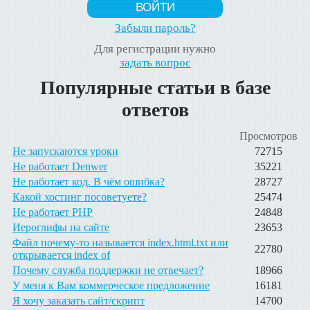
Забыли пароль?
Для регистрации нужно
задать вопрос
Популярные статьи в базе
ответов
Просмотров
Не запускаются уроки
72715
Не работает Denwer
35221
Не работает код. В чём ошибка?
28727
Какой хостинг посоветуете?
25474
Не работает PHP
24848
Иероглифы на сайте
23653
Файл почему-то называется index.html.txt или
22780
открывается index of
Почему служба поддержки не отвечает?
18966
У меня к Вам коммерческое предложение
16181
Я хочу заказать сайт/скрипт
14700